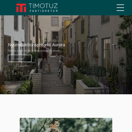
Nyproduktionsprojekt Aurora
Gamla anor möter morgondagens vanor
Läs mer